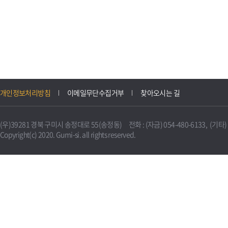
개인정보처리방침
이메일무단수집거부
찾아오시는 길
(우)39281 경북 구미시 송정대로 55(송정동) 전화 : (자금) 054-480-6133, (기타) 0
Copyright(c) 2020. Gumi-si. all rights reserved.