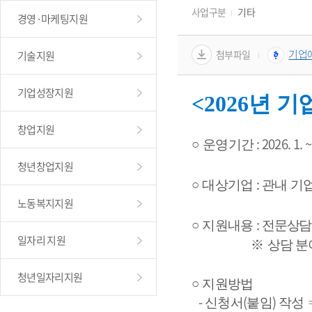
사업구분
기타
경영·마케팅지원
기업애
첨부파일
기술지원
기업성장지원
<2026년 
기
창업지원
: 2026. 1. 
○ 
운영기간
청년창업지원
: 
○
대상기업 
관내 기
노동복지지원
: 
○
지원내용 
전문상담
일자리 지원
                 ※ 
상담 분
청년일자리지원
○
지원방법  
   - 
(
) 
신청서
붙임
작성 