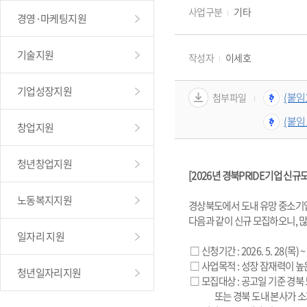
사업구분
기타
경영·마케팅지원
기술지원
작성자
이세호
기업성장지원
(붙임2
첨부파일
(붙임1
창업지원
청년창업지원
[2026년 경북PRIDE기업 신규
노동복지지원
경상북도에서 도내 유망 중소기업
다음과 같이 신규 모집하오니, 
일자리 지원
 □ 
신청기간 : 2026. 5. 28(목) ~
 □ 사업목적 : 성장 잠재력이 
청년일자리지원
 □ 모집대상 : 공고일 기준 경
                또는 경북 도내