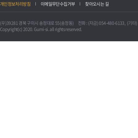
개인정보처리방침
이메일무단수집거부
찾아오시는 길
(우)39281 경북 구미시 송정대로 55(송정동) 전화 : (자금) 054-480-6133, (기타) 0
Copyright(c) 2020. Gumi-si. all rights reserved.