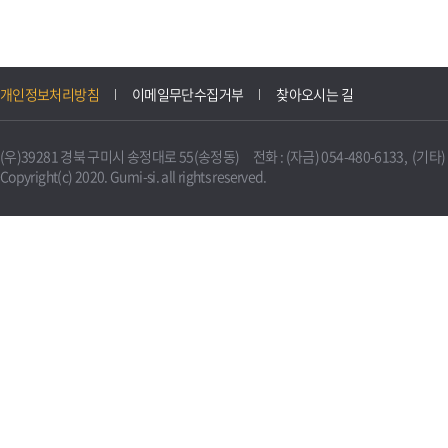
개인정보처리방침
이메일무단수집거부
찾아오시는 길
(우)39281 경북 구미시 송정대로 55(송정동) 전화 : (자금) 054-480-6133, (기타) 0
Copyright(c) 2020. Gumi-si. all rights reserved.