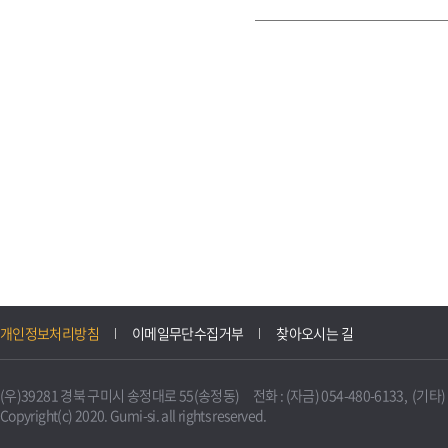
개인정보처리방침
이메일무단수집거부
찾아오시는 길
(우)39281 경북 구미시 송정대로 55(송정동) 전화 : (자금) 054-480-6133, (기타) 0
Copyright(c) 2020. Gumi-si. all rights reserved.