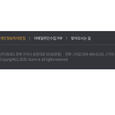
개인정보처리방침
이메일무단수집거부
찾아오시는 길
(우)39281 경북 구미시 송정대로 55(송정동) 전화 : (자금) 054-480-6133, (기타) 0
Copyright(c) 2020. Gumi-si. all rights reserved.