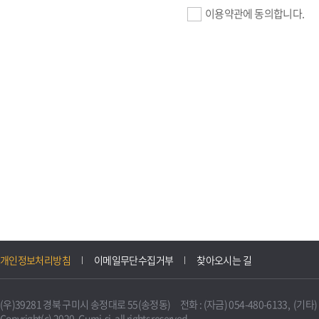
이용약관에 동의합니다.
기업회원 가입>
필수항목 : 사업자등록번호, (
이메일, 암호화된 이용자 확인값
선택항목 : 설립일, 홈페이지
자동수집>
IP주소, 쿠키, 서비스 이용기록
3. 개인정보의 보유 및 이용
구미시 기업지원 IT포털은 원
개인정보처리방침
이메일무단수집거부
찾아오시는 길
니다.
다만, 다른 법령에 따라 보존
(우)39281 경북 구미시 송정대로 55(송정동) 전화 : (자금) 054-480-6133, (기타) 0
불필요하게 되었을 때에는 지
Copyright(c) 2020. Gumi-si. all rights reserved.