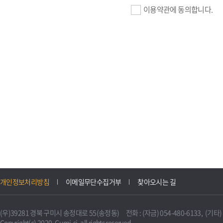
이용약관에 동의합니다.
기업회원 가입>
필수항목 : 사업자등록번호, (
이메일, 암호화된 이용자 확인값
선택항목 : 설립일, 홈페이지
자동수집>
IP주소, 쿠키, 서비스 이용기록
3. 개인정보의 보유 및 이용
구미시 기업지원 IT포털은 원
개인정보처리방침
이메일무단수집거부
찾아오시는 길
니다.
다만, 다른 법령에 따라 보존
(우)39281 경북 구미시 송정대로 55(송정동) 전화 : (자금) 054-480-6133, (기타) 0
불필요하게 되었을 때에는 지
Copyright(c) 2020. Gumi-si. all rights reserved.