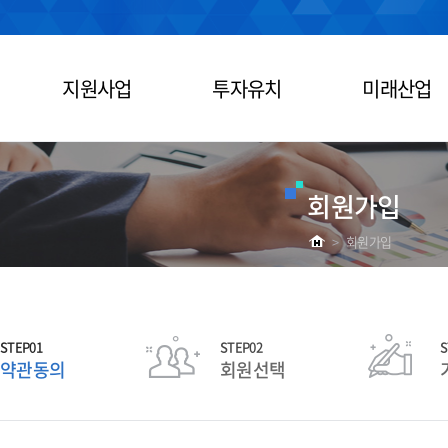
지원사업
투자유치
미래산업
회원가입
>
회원가입
STEP01
STEP02
S
약관동의
회원선택