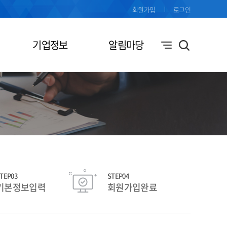
회원가입
로그인
기업정보
알림마당
TEP03
STEP04
기본정보입력
회원가입완료