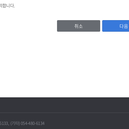
의합니다.
취소
다음
등록번호, (법인기업의 경우 법인등록번호), 기업명, 비밀번호, 대표자명, 주소
이용자 확인값(CI)
, 홈페이지주소, 전화번호, 팩스번호, 이메일 수신여부, 문자수신여부
서비스 이용기록, 방문기록 등
보유 및 이용기간
IT포털은 원칙적으로 보유기간의 경과, 개인정보의 수집 및 이용목적의 달성 
에 따라 보존하여야 하는 경우에는 그러하지 않을 수 있습니다.
33, (기타) 054-480-6134
 때에는 지체 없이 해당 개인정보를 파기합니다.