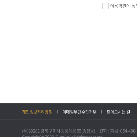
이용약관에 동
기업회원 가입>
필수항목 : 사업자
이메일, 암호화된 
선택항목 : 설립일
자동수집>
IP주소, 쿠키, 
3. 개인정보의 
구미시 기업지원 
개인정보처리방침
이메일무단수집거부
찾아오시는 길
니다.
다만, 다른 법령
(우)39281 경북 구미시 송정대로 55(송정동) 전화 : (자금) 054-480-61
불필요하게 되었을
Copyright(c) 2020. Gumi-si. all rights reserved.