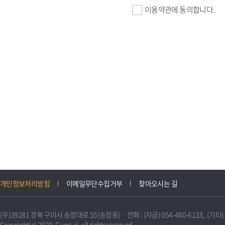
이용약관에 동의합니다.
기업회원 가입>
필수항목 : 사업자등록번호, (
이메일, 암호화된 이용자 확인값
선택항목 : 설립일, 홈페이지
자동수집>
IP주소, 쿠키, 서비스 이용기록
3. 개인정보의 보유 및 이용
구미시 기업지원 IT포털은 원
개인정보처리방침
이메일무단수집거부
찾아오시는 길
니다.
다만, 다른 법령에 따라 보존
(우)39281 경북 구미시 송정대로 55(송정동) 전화 : (자금) 054-480-6133, (기타) 0
불필요하게 되었을 때에는 지
Copyright(c) 2020. Gumi-si. all rights reserved.