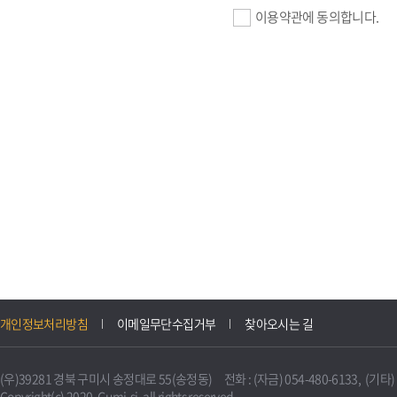
이용약관에 동의합니다.
기업회원 가입>
필수항목 : 사업자등록번호, (
이메일, 암호화된 이용자 확인값
선택항목 : 설립일, 홈페이지
자동수집>
IP주소, 쿠키, 서비스 이용기록
3. 개인정보의 보유 및 이용
구미시 기업지원 IT포털은 원
개인정보처리방침
이메일무단수집거부
찾아오시는 길
니다.
다만, 다른 법령에 따라 보존
(우)39281 경북 구미시 송정대로 55(송정동) 전화 : (자금) 054-480-6133, (기타) 0
불필요하게 되었을 때에는 지
Copyright(c) 2020. Gumi-si. all rights reserved.