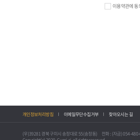
이용약관에 동
기업회원 가입>
필수항목 : 사업자
이메일, 암호화된 
선택항목 : 설립일
자동수집>
IP주소, 쿠키, 
3. 개인정보의 
구미시 기업지원 
개인정보처리방침
이메일무단수집거부
찾아오시는 길
니다.
다만, 다른 법령
(우)39281 경북 구미시 송정대로 55(송정동) 전화 : (자금) 054-480-61
불필요하게 되었을
Copyright(c) 2020. Gumi-si. all rights reserved.