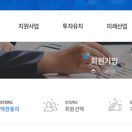
지원사업
투자유치
미래산업
회원가입
>
회원가입
STEP01
STEP02
S
약관동의
회원선택