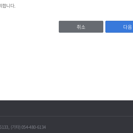
의합니다.
취소
다음
등록번호, (법인기업의 경우 법인등록번호), 기업명, 비밀번호, 대표자명, 주소
이용자 확인값(CI)
, 홈페이지주소, 전화번호, 팩스번호, 이메일 수신여부, 문자수신여부
서비스 이용기록, 방문기록 등
보유 및 이용기간
IT포털은 원칙적으로 보유기간의 경과, 개인정보의 수집 및 이용목적의 달성 
에 따라 보존하여야 하는 경우에는 그러하지 않을 수 있습니다.
33, (기타) 054-480-6134
 때에는 지체 없이 해당 개인정보를 파기합니다.