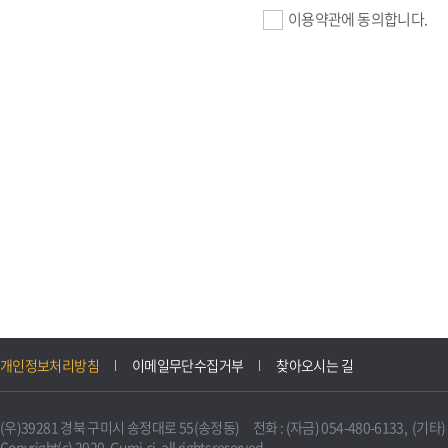
이용약관에 동의합니다.
기업회원 가입>
필수항목 : 사업자등록번호, (
이메일, 암호화된 이용자 확인값
선택항목 : 설립일, 홈페이지
자동수집>
IP주소, 쿠키, 서비스 이용기록
3. 개인정보의 보유 및 이용
구미시 기업지원 IT포털은 원
개인정보처리방침
이메일무단수집거부
찾아오시는 길
니다.
다만, 다른 법령에 따라 보존
(우)39281 경북 구미시 송정대로 55(송정동) 전화 : (자금) 054-480-6133, (기타) 0
불필요하게 되었을 때에는 지
Copyright(c) 2020. Gumi-si. all rights reserved.