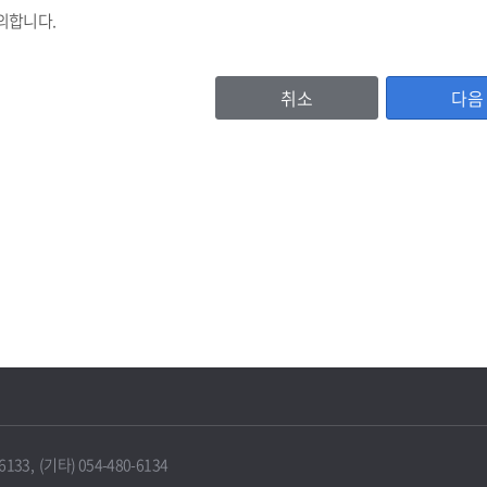
의합니다.
취소
다음
등록번호, (법인기업의 경우 법인등록번호), 기업명, 비밀번호, 대표자명, 주소
이용자 확인값(CI)
, 홈페이지주소, 전화번호, 팩스번호, 이메일 수신여부, 문자수신여부
서비스 이용기록, 방문기록 등
보유 및 이용기간
IT포털은 원칙적으로 보유기간의 경과, 개인정보의 수집 및 이용목적의 달성 
에 따라 보존하여야 하는 경우에는 그러하지 않을 수 있습니다.
33, (기타) 054-480-6134
 때에는 지체 없이 해당 개인정보를 파기합니다.