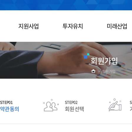
지원사업
투자유치
미래산업
회원가입
>
회원가입
STEP01
STEP02
S
약관동의
회원선택