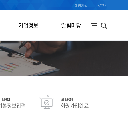
회원가입
로그인
기업정보
알림마당
TEP03
STEP04
기본정보입력
회원가입완료