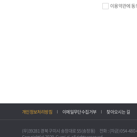
이용약관에 동
기업회원 가입>
필수항목 : 사업자
이메일, 암호화된 
선택항목 : 설립일
자동수집>
IP주소, 쿠키, 
3. 개인정보의 
구미시 기업지원 
개인정보처리방침
이메일무단수집거부
찾아오시는 길
니다.
다만, 다른 법령
(우)39281 경북 구미시 송정대로 55(송정동) 전화 : (자금) 054-480-61
불필요하게 되었을
Copyright(c) 2020. Gumi-si. all rights reserved.