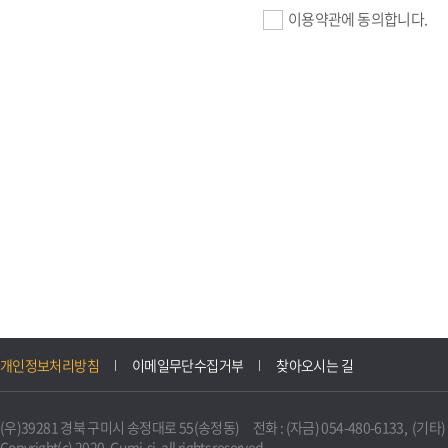
이용약관에 동의합니다.
기업회원 가입>
필수항목 : 사업자등록번호, (
이메일, 암호화된 이용자 확인값
선택항목 : 설립일, 홈페이지
자동수집>
IP주소, 쿠키, 서비스 이용기록
3. 개인정보의 보유 및 이용
구미시 기업지원 IT포털은 원
개인정보처리방침
이메일무단수집거부
찾아오시는 길
니다.
다만, 다른 법령에 따라 보존
(우)39281 경북 구미시 송정대로 55(송정동) 전화 : (자금) 054-480-6133, (기타) 0
불필요하게 되었을 때에는 지
Copyright(c) 2020. Gumi-si. all rights reserved.