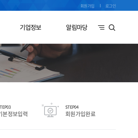
회원가입
로그인
기업정보
알림마당
TEP03
STEP04
기본정보입력
회원가입완료