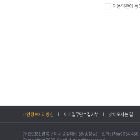
이용약관에 동
기업회원 가입>
필수항목 : 사업자
이메일, 암호화된 
선택항목 : 설립일
자동수집>
IP주소, 쿠키, 
3. 개인정보의 
구미시 기업지원 
개인정보처리방침
이메일무단수집거부
찾아오시는 길
니다.
다만, 다른 법령
(우)39281 경북 구미시 송정대로 55(송정동) 전화 : (자금) 054-480-61
불필요하게 되었을
Copyright(c) 2020. Gumi-si. all rights reserved.