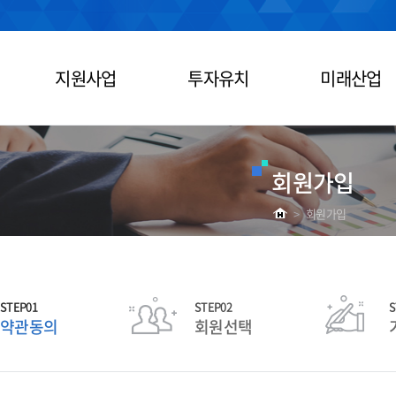
지원사업
투자유치
미래산업
회원가입
>
회원가입
STEP01
STEP02
S
약관동의
회원선택