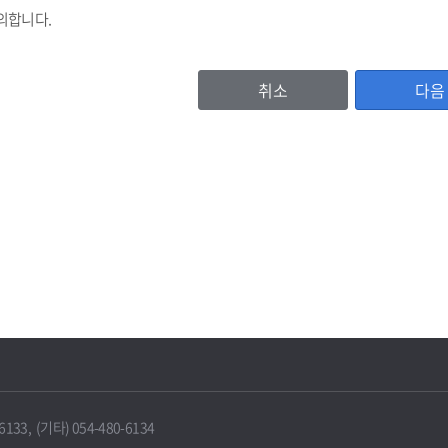
의합니다.
취소
다음
등록번호, (법인기업의 경우 법인등록번호), 기업명, 비밀번호, 대표자명, 주소
이용자 확인값(CI)
, 홈페이지주소, 전화번호, 팩스번호, 이메일 수신여부, 문자수신여부
서비스 이용기록, 방문기록 등
보유 및 이용기간
IT포털은 원칙적으로 보유기간의 경과, 개인정보의 수집 및 이용목적의 달성 
에 따라 보존하여야 하는 경우에는 그러하지 않을 수 있습니다.
33, (기타) 054-480-6134
 때에는 지체 없이 해당 개인정보를 파기합니다.