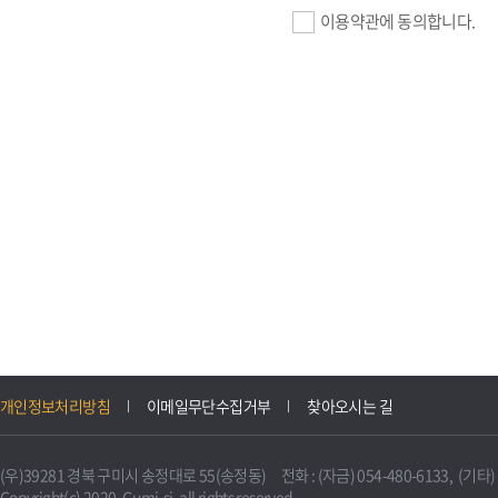
이용약관에 동의합니다.
기업회원 가입>
필수항목 : 사업자등록번호, (
이메일, 암호화된 이용자 확인값
선택항목 : 설립일, 홈페이지
자동수집>
IP주소, 쿠키, 서비스 이용기록
3. 개인정보의 보유 및 이용
구미시 기업지원 IT포털은 원
개인정보처리방침
이메일무단수집거부
찾아오시는 길
니다.
다만, 다른 법령에 따라 보존
(우)39281 경북 구미시 송정대로 55(송정동) 전화 : (자금) 054-480-6133, (기타) 0
불필요하게 되었을 때에는 지
Copyright(c) 2020. Gumi-si. all rights reserved.