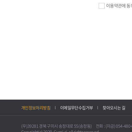
이용약관에 동
기업회원 가입>
필수항목 : 사업자
이메일, 암호화된 
선택항목 : 설립일
자동수집>
IP주소, 쿠키, 
3. 개인정보의 
구미시 기업지원 
개인정보처리방침
이메일무단수집거부
찾아오시는 길
니다.
다만, 다른 법령
(우)39281 경북 구미시 송정대로 55(송정동) 전화 : (자금) 054-480-61
불필요하게 되었을
Copyright(c) 2020. Gumi-si. all rights reserved.