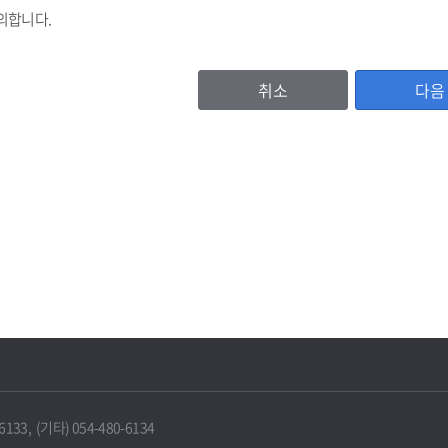
의합니다.
취소
다음
등록번호, (법인기업의 경우 법인등록번호), 기업명, 비밀번호, 대표자명, 주소
이용자 확인값(CI)
, 홈페이지주소, 전화번호, 팩스번호, 이메일 수신여부, 문자수신여부
서비스 이용기록, 방문기록 등
보유 및 이용기간
IT포털은 원칙적으로 보유기간의 경과, 개인정보의 수집 및 이용목적의 달성 
에 따라 보존하여야 하는 경우에는 그러하지 않을 수 있습니다.
33, (기타) 054-480-6134
 때에는 지체 없이 해당 개인정보를 파기합니다.