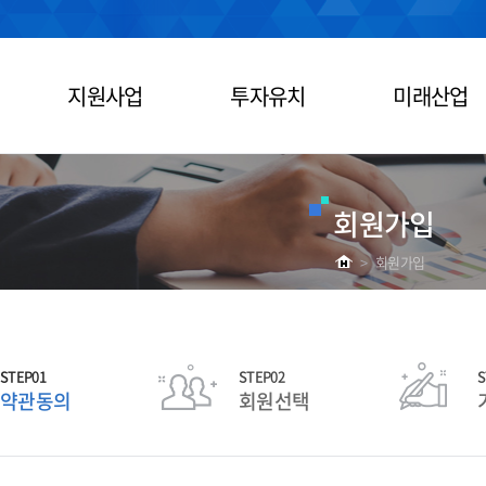
지원사업
투자유치
미래산업
회원가입
>
회원가입
STEP01
STEP02
S
약관동의
회원선택