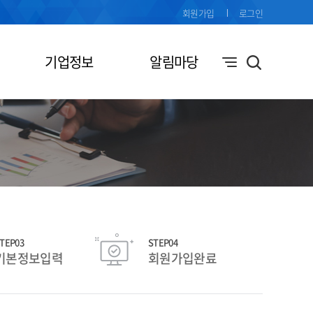
회원가입
로그인
기업정보
알림마당
TEP03
STEP04
기본정보입력
회원가입완료