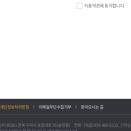
이용약관에 동의합니다.
기업회원 가입>
필수항목 : 사업자등록번호, (
이메일, 암호화된 이용자 확인값
선택항목 : 설립일, 홈페이지
자동수집>
IP주소, 쿠키, 서비스 이용기록
3. 개인정보의 보유 및 이용
구미시 기업지원 IT포털은 원
개인정보처리방침
이메일무단수집거부
찾아오시는 길
니다.
다만, 다른 법령에 따라 보존
(우)39281 경북 구미시 송정대로 55(송정동) 전화 : (자금) 054-480-6133, (기타) 0
불필요하게 되었을 때에는 지
Copyright(c) 2020. Gumi-si. all rights reserved.