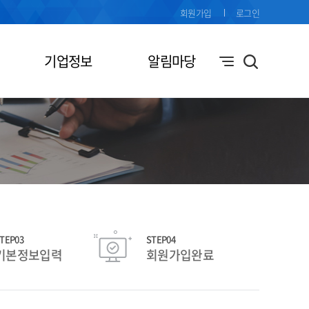
회원가입
로그인
기업정보
알림마당
TEP03
STEP04
기본정보입력
회원가입완료