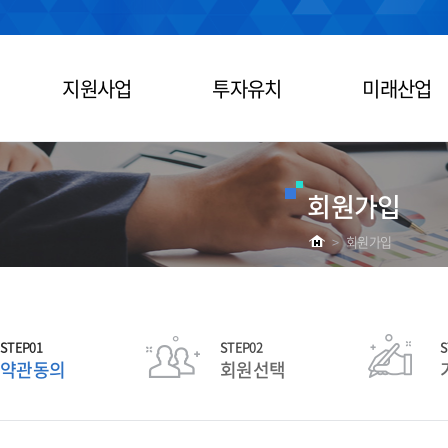
지원사업
투자유치
미래산업
회원가입
>
회원가입
STEP01
STEP02
S
약관동의
회원선택