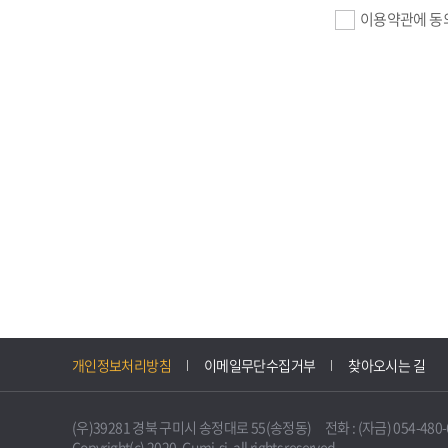
이용약관에 동
기업회원 가입>
필수항목 : 사업자
이메일, 암호화된 
선택항목 : 설립일
자동수집>
IP주소, 쿠키, 
3. 개인정보의 
구미시 기업지원 
개인정보처리방침
이메일무단수집거부
찾아오시는 길
니다.
다만, 다른 법령
(우)39281 경북 구미시 송정대로 55(송정동) 전화 : (자금) 054-480-61
불필요하게 되었을
Copyright(c) 2020. Gumi-si. all rights reserved.