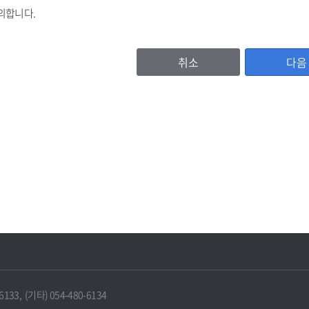
의합니다.
취소
다음
등록번호, (법인기업의 경우 법인등록번호), 기업명, 비밀번호, 대표자명, 주소
이용자 확인값(CI)
, 홈페이지주소, 전화번호, 팩스번호, 이메일 수신여부, 문자수신여부
서비스 이용기록, 방문기록 등
보유 및 이용기간
IT포털은 원칙적으로 보유기간의 경과, 개인정보의 수집 및 이용목적의 달성 
에 따라 보존하여야 하는 경우에는 그러하지 않을 수 있습니다.
33, (기타) 054-480-6134
 때에는 지체 없이 해당 개인정보를 파기합니다.