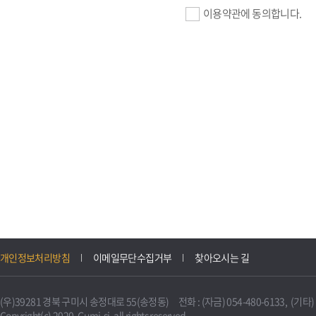
이용약관에 동의합니다.
기업회원 가입>
필수항목 : 사업자등록번호, (
이메일, 암호화된 이용자 확인값
선택항목 : 설립일, 홈페이지
자동수집>
IP주소, 쿠키, 서비스 이용기록
3. 개인정보의 보유 및 이용
구미시 기업지원 IT포털은 원
개인정보처리방침
이메일무단수집거부
찾아오시는 길
니다.
다만, 다른 법령에 따라 보존
(우)39281 경북 구미시 송정대로 55(송정동) 전화 : (자금) 054-480-6133, (기타) 0
불필요하게 되었을 때에는 지
Copyright(c) 2020. Gumi-si. all rights reserved.