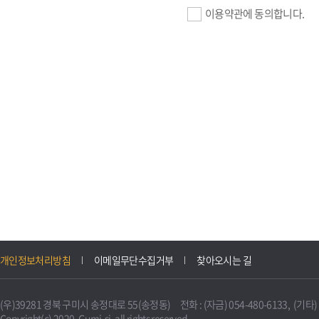
이용약관에 동의합니다.
기업회원 가입>
필수항목 : 사업자등록번호, (
이메일, 암호화된 이용자 확인값
선택항목 : 설립일, 홈페이지
자동수집>
IP주소, 쿠키, 서비스 이용기록
3. 개인정보의 보유 및 이용
구미시 기업지원 IT포털은 원
개인정보처리방침
이메일무단수집거부
찾아오시는 길
니다.
다만, 다른 법령에 따라 보존
(우)39281 경북 구미시 송정대로 55(송정동) 전화 : (자금) 054-480-6133, (기타) 0
불필요하게 되었을 때에는 지
Copyright(c) 2020. Gumi-si. all rights reserved.