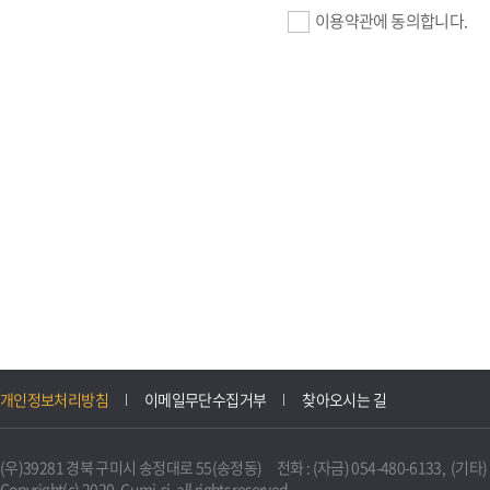
이용약관에 동의합니다.
기업회원 가입>
필수항목 : 사업자등록번호, (
이메일, 암호화된 이용자 확인값
선택항목 : 설립일, 홈페이지
자동수집>
IP주소, 쿠키, 서비스 이용기록
3. 개인정보의 보유 및 이용
구미시 기업지원 IT포털은 원
개인정보처리방침
이메일무단수집거부
찾아오시는 길
니다.
다만, 다른 법령에 따라 보존
(우)39281 경북 구미시 송정대로 55(송정동) 전화 : (자금) 054-480-6133, (기타) 0
불필요하게 되었을 때에는 지
Copyright(c) 2020. Gumi-si. all rights reserved.