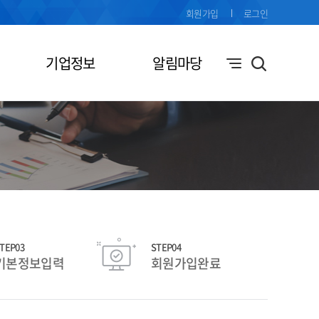
회원가입
로그인
기업정보
알림마당
TEP03
STEP04
기본정보입력
회원가입완료