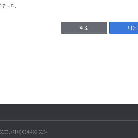
의합니다.
취소
다음
등록번호, (법인기업의 경우 법인등록번호), 기업명, 비밀번호, 대표자명, 주소
이용자 확인값(CI)
, 홈페이지주소, 전화번호, 팩스번호, 이메일 수신여부, 문자수신여부
서비스 이용기록, 방문기록 등
보유 및 이용기간
IT포털은 원칙적으로 보유기간의 경과, 개인정보의 수집 및 이용목적의 달성 
에 따라 보존하여야 하는 경우에는 그러하지 않을 수 있습니다.
33, (기타) 054-480-6134
 때에는 지체 없이 해당 개인정보를 파기합니다.