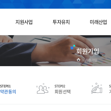
지원사업
투자유치
미래산업
회원가입
>
회원가입
STEP01
STEP02
S
약관동의
회원선택