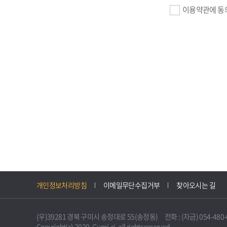
이용약관에 동
기업회원 가입>
필수항목 : 사업자
이메일, 암호화된 
선택항목 : 설립일
자동수집>
IP주소, 쿠키, 
3. 개인정보의 
구미시 기업지원 
개인정보처리방침
이메일무단수집거부
찾아오시는 길
니다.
다만, 다른 법령
(우)39281 경북 구미시 송정대로 55(송정동) 전화 : (자금) 054-480-61
불필요하게 되었을
Copyright(c) 2020. Gumi-si. all rights reserved.