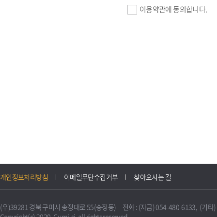
이용약관에 동의합니다.
기업회원 가입>
필수항목 : 사업자등록번호, (
이메일, 암호화된 이용자 확인값
선택항목 : 설립일, 홈페이지
자동수집>
IP주소, 쿠키, 서비스 이용기록
3. 개인정보의 보유 및 이용
구미시 기업지원 IT포털은 원
개인정보처리방침
이메일무단수집거부
찾아오시는 길
니다.
다만, 다른 법령에 따라 보존
(우)39281 경북 구미시 송정대로 55(송정동) 전화 : (자금) 054-480-6133, (기타) 0
불필요하게 되었을 때에는 지
Copyright(c) 2020. Gumi-si. all rights reserved.