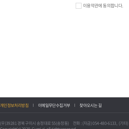
이용약관에 동의합니다.
기업회원 가입>
필수항목 : 사업자등록번호, (
이메일, 암호화된 이용자 확인값
선택항목 : 설립일, 홈페이지
자동수집>
IP주소, 쿠키, 서비스 이용기록
3. 개인정보의 보유 및 이용
구미시 기업지원 IT포털은 원
개인정보처리방침
이메일무단수집거부
찾아오시는 길
니다.
다만, 다른 법령에 따라 보존
(우)39281 경북 구미시 송정대로 55(송정동) 전화 : (자금) 054-480-6133, (기타) 0
불필요하게 되었을 때에는 지
Copyright(c) 2020. Gumi-si. all rights reserved.