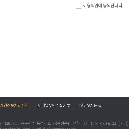
이용약관에 동의합니다.
기업회원 가입>
필수항목 : 사업자등록번호, (
이메일, 암호화된 이용자 확인값
선택항목 : 설립일, 홈페이지
자동수집>
IP주소, 쿠키, 서비스 이용기록
3. 개인정보의 보유 및 이용
구미시 기업지원 IT포털은 원
개인정보처리방침
이메일무단수집거부
찾아오시는 길
니다.
다만, 다른 법령에 따라 보존
(우)39281 경북 구미시 송정대로 55(송정동) 전화 : (자금) 054-480-6133, (기타) 0
불필요하게 되었을 때에는 지
Copyright(c) 2020. Gumi-si. all rights reserved.