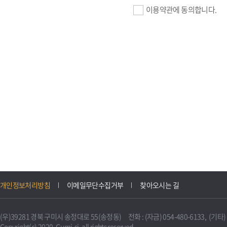
이용약관에 동의합니다.
기업회원 가입>
필수항목 : 사업자등록번호, (
이메일, 암호화된 이용자 확인값
선택항목 : 설립일, 홈페이지
자동수집>
IP주소, 쿠키, 서비스 이용기록
3. 개인정보의 보유 및 이용
구미시 기업지원 IT포털은 원
개인정보처리방침
이메일무단수집거부
찾아오시는 길
니다.
다만, 다른 법령에 따라 보존
(우)39281 경북 구미시 송정대로 55(송정동) 전화 : (자금) 054-480-6133, (기타) 0
불필요하게 되었을 때에는 지
Copyright(c) 2020. Gumi-si. all rights reserved.