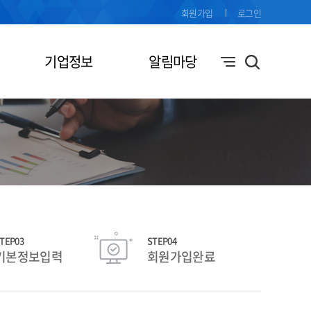
회원가입
로그인
기업정보
알림마당
TEP03
STEP04
기본정보입력
회원가입완료