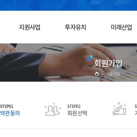
지원사업
투자유치
미래산업
회원가입
>
회원가입
STEP01
STEP02
S
약관동의
회원선택