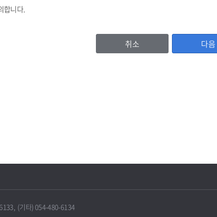
의합니다.
취소
다음
등록번호, (법인기업의 경우 법인등록번호), 기업명, 비밀번호, 대표자명, 주소
이용자 확인값(CI)
, 홈페이지주소, 전화번호, 팩스번호, 이메일 수신여부, 문자수신여부
서비스 이용기록, 방문기록 등
보유 및 이용기간
IT포털은 원칙적으로 보유기간의 경과, 개인정보의 수집 및 이용목적의 달성 
에 따라 보존하여야 하는 경우에는 그러하지 않을 수 있습니다.
33, (기타) 054-480-6134
 때에는 지체 없이 해당 개인정보를 파기합니다.