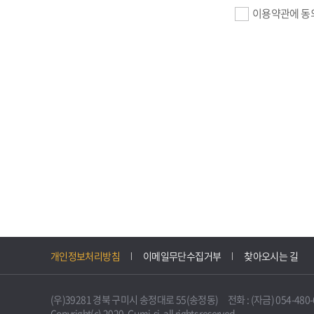
이용약관에 동
기업회원 가입>
필수항목 : 사업자
이메일, 암호화된 
선택항목 : 설립일
자동수집>
IP주소, 쿠키, 
3. 개인정보의 
구미시 기업지원 
개인정보처리방침
이메일무단수집거부
찾아오시는 길
니다.
다만, 다른 법령
(우)39281 경북 구미시 송정대로 55(송정동) 전화 : (자금) 054-480-61
불필요하게 되었을
Copyright(c) 2020. Gumi-si. all rights reserved.