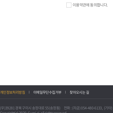
이용약관에 동의합니다.
기업회원 가입>
필수항목 : 사업자등록번호, (
이메일, 암호화된 이용자 확인값
선택항목 : 설립일, 홈페이지
자동수집>
IP주소, 쿠키, 서비스 이용기록
3. 개인정보의 보유 및 이용
구미시 기업지원 IT포털은 원
개인정보처리방침
이메일무단수집거부
찾아오시는 길
니다.
다만, 다른 법령에 따라 보존
(우)39281 경북 구미시 송정대로 55(송정동) 전화 : (자금) 054-480-6133, (기타) 0
불필요하게 되었을 때에는 지
Copyright(c) 2020. Gumi-si. all rights reserved.