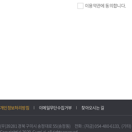
이용약관에 동의합니다.
기업회원 가입>
필수항목 : 사업자등록번호, (
이메일, 암호화된 이용자 확인값
선택항목 : 설립일, 홈페이지
자동수집>
IP주소, 쿠키, 서비스 이용기록
3. 개인정보의 보유 및 이용
구미시 기업지원 IT포털은 원
개인정보처리방침
이메일무단수집거부
찾아오시는 길
니다.
다만, 다른 법령에 따라 보존
(우)39281 경북 구미시 송정대로 55(송정동) 전화 : (자금) 054-480-6133, (기타) 0
불필요하게 되었을 때에는 지
Copyright(c) 2020. Gumi-si. all rights reserved.