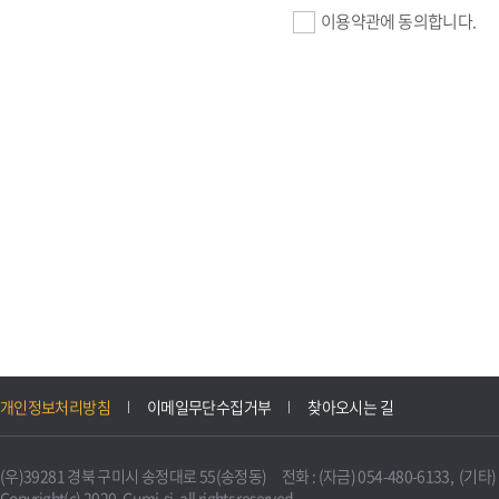
이용약관에 동의합니다.
기업회원 가입>
필수항목 : 사업자등록번호, (
이메일, 암호화된 이용자 확인값
선택항목 : 설립일, 홈페이지
자동수집>
IP주소, 쿠키, 서비스 이용기록
3. 개인정보의 보유 및 이용
구미시 기업지원 IT포털은 원
개인정보처리방침
이메일무단수집거부
찾아오시는 길
니다.
다만, 다른 법령에 따라 보존
(우)39281 경북 구미시 송정대로 55(송정동) 전화 : (자금) 054-480-6133, (기타) 0
불필요하게 되었을 때에는 지
Copyright(c) 2020. Gumi-si. all rights reserved.