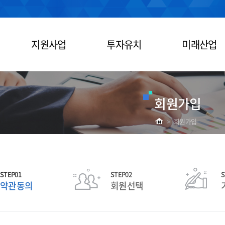
지원사업
투자유치
미래산업
회원가입
>
회원가입
STEP01
STEP02
S
약관동의
회원선택