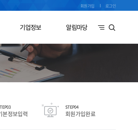
회원가입
로그인
기업정보
알림마당
TEP03
STEP04
기본정보입력
회원가입완료