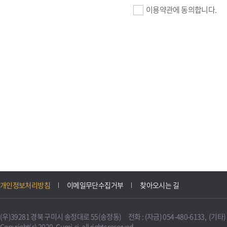
이용약관에 동의합니다.
기업회원 가입>
필수항목 : 사업자등록번호, (
이메일, 암호화된 이용자 확인값
선택항목 : 설립일, 홈페이지
자동수집>
IP주소, 쿠키, 서비스 이용기록
3. 개인정보의 보유 및 이용
구미시 기업지원 IT포털은 원
개인정보처리방침
이메일무단수집거부
찾아오시는 길
니다.
다만, 다른 법령에 따라 보존
(우)39281 경북 구미시 송정대로 55(송정동) 전화 : (자금) 054-480-6133, (기타) 0
불필요하게 되었을 때에는 지
Copyright(c) 2020. Gumi-si. all rights reserved.