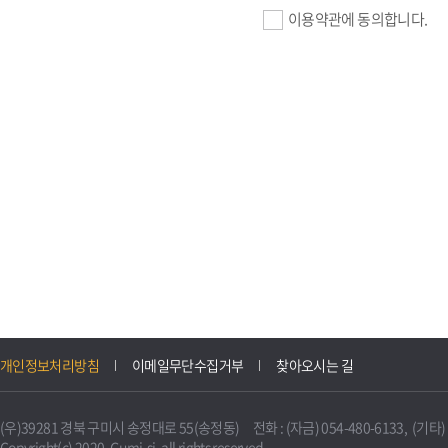
이용약관에 동의합니다.
기업회원 가입>
필수항목 : 사업자등록번호, (
이메일, 암호화된 이용자 확인값
선택항목 : 설립일, 홈페이지
자동수집>
IP주소, 쿠키, 서비스 이용기록
3. 개인정보의 보유 및 이용
구미시 기업지원 IT포털은 원
개인정보처리방침
이메일무단수집거부
찾아오시는 길
니다.
다만, 다른 법령에 따라 보존
(우)39281 경북 구미시 송정대로 55(송정동) 전화 : (자금) 054-480-6133, (기타) 0
불필요하게 되었을 때에는 지
Copyright(c) 2020. Gumi-si. all rights reserved.