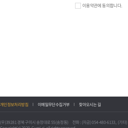
이용약관에 동의합니다.
기업회원 가입>
필수항목 : 사업자등록번호, (
이메일, 암호화된 이용자 확인값
선택항목 : 설립일, 홈페이지
자동수집>
IP주소, 쿠키, 서비스 이용기록
3. 개인정보의 보유 및 이용
구미시 기업지원 IT포털은 원
개인정보처리방침
이메일무단수집거부
찾아오시는 길
니다.
다만, 다른 법령에 따라 보존
(우)39281 경북 구미시 송정대로 55(송정동) 전화 : (자금) 054-480-6133, (기타) 0
불필요하게 되었을 때에는 지
Copyright(c) 2020. Gumi-si. all rights reserved.