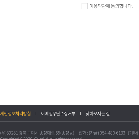
이용약관에 동의합니다.
기업회원 가입>
필수항목 : 사업자등록번호, (
이메일, 암호화된 이용자 확인값
선택항목 : 설립일, 홈페이지
자동수집>
IP주소, 쿠키, 서비스 이용기록
3. 개인정보의 보유 및 이용
구미시 기업지원 IT포털은 원
개인정보처리방침
이메일무단수집거부
찾아오시는 길
니다.
다만, 다른 법령에 따라 보존
(우)39281 경북 구미시 송정대로 55(송정동) 전화 : (자금) 054-480-6133, (기타) 0
불필요하게 되었을 때에는 지
Copyright(c) 2020. Gumi-si. all rights reserved.