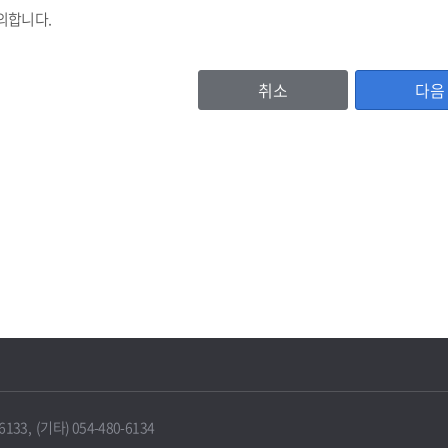
의합니다.
취소
다음
등록번호, (법인기업의 경우 법인등록번호), 기업명, 비밀번호, 대표자명, 주소
이용자 확인값(CI)
, 홈페이지주소, 전화번호, 팩스번호, 이메일 수신여부, 문자수신여부
서비스 이용기록, 방문기록 등
보유 및 이용기간
IT포털은 원칙적으로 보유기간의 경과, 개인정보의 수집 및 이용목적의 달성 
에 따라 보존하여야 하는 경우에는 그러하지 않을 수 있습니다.
33, (기타) 054-480-6134
 때에는 지체 없이 해당 개인정보를 파기합니다.