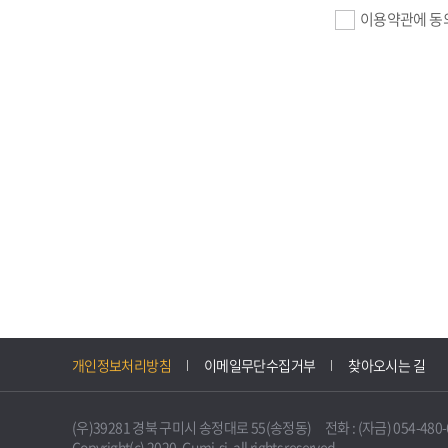
이용약관에 동
기업회원 가입>
필수항목 : 사업자
이메일, 암호화된 
선택항목 : 설립일
자동수집>
IP주소, 쿠키, 
3. 개인정보의 
구미시 기업지원 
개인정보처리방침
이메일무단수집거부
찾아오시는 길
니다.
다만, 다른 법령
(우)39281 경북 구미시 송정대로 55(송정동) 전화 : (자금) 054-480-61
불필요하게 되었을
Copyright(c) 2020. Gumi-si. all rights reserved.