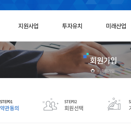
지원사업
투자유치
미래산업
회원가입
>
회원가입
STEP01
STEP02
S
약관동의
회원선택