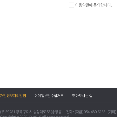
이용약관에 동의합니다.
기업회원 가입>
필수항목 : 사업자등록번호, (
이메일, 암호화된 이용자 확인값
선택항목 : 설립일, 홈페이지
자동수집>
IP주소, 쿠키, 서비스 이용기록
3. 개인정보의 보유 및 이용
구미시 기업지원 IT포털은 원
개인정보처리방침
이메일무단수집거부
찾아오시는 길
니다.
다만, 다른 법령에 따라 보존
(우)39281 경북 구미시 송정대로 55(송정동) 전화 : (자금) 054-480-6133, (기타) 0
불필요하게 되었을 때에는 지
Copyright(c) 2020. Gumi-si. all rights reserved.