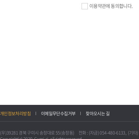
이용약관에 동의합니다.
기업회원 가입>
필수항목 : 사업자등록번호, (
이메일, 암호화된 이용자 확인값
선택항목 : 설립일, 홈페이지
자동수집>
IP주소, 쿠키, 서비스 이용기록
3. 개인정보의 보유 및 이용
구미시 기업지원 IT포털은 원
개인정보처리방침
이메일무단수집거부
찾아오시는 길
니다.
다만, 다른 법령에 따라 보존
(우)39281 경북 구미시 송정대로 55(송정동) 전화 : (자금) 054-480-6133, (기타) 0
불필요하게 되었을 때에는 지
Copyright(c) 2020. Gumi-si. all rights reserved.