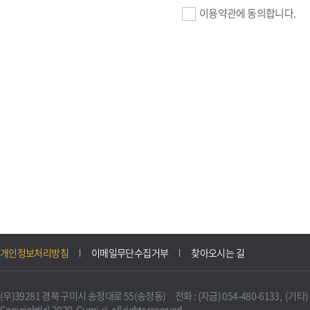
이용약관에 동의합니다.
기업회원 가입>
필수항목 : 사업자등록번호, (
이메일, 암호화된 이용자 확인값
선택항목 : 설립일, 홈페이지
자동수집>
IP주소, 쿠키, 서비스 이용기록
3. 개인정보의 보유 및 이용
구미시 기업지원 IT포털은 원
개인정보처리방침
이메일무단수집거부
찾아오시는 길
니다.
다만, 다른 법령에 따라 보존
(우)39281 경북 구미시 송정대로 55(송정동) 전화 : (자금) 054-480-6133, (기타) 0
불필요하게 되었을 때에는 지
Copyright(c) 2020. Gumi-si. all rights reserved.