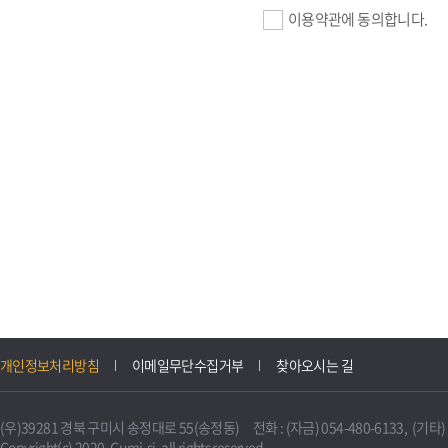
이용약관에 동의합니다.
기업회원 가입>
필수항목 : 사업자등록번호, (
이메일, 암호화된 이용자 확인값
선택항목 : 설립일, 홈페이지
자동수집>
IP주소, 쿠키, 서비스 이용기록
3. 개인정보의 보유 및 이용
구미시 기업지원 IT포털은 원
개인정보처리방침
이메일무단수집거부
찾아오시는 길
니다.
다만, 다른 법령에 따라 보존
(우)39281 경북 구미시 송정대로 55(송정동) 전화 : (자금) 054-480-6133, (기타) 0
불필요하게 되었을 때에는 지
Copyright(c) 2020. Gumi-si. all rights reserved.