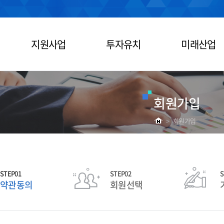
지원사업
투자유치
미래산업
회원가입
>
회원가입
STEP01
STEP02
S
약관동의
회원선택