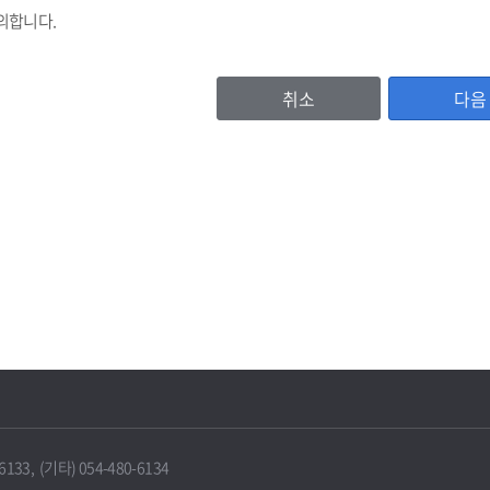
의합니다.
취소
다음
등록번호, (법인기업의 경우 법인등록번호), 기업명, 비밀번호, 대표자명, 주소
이용자 확인값(CI)
, 홈페이지주소, 전화번호, 팩스번호, 이메일 수신여부, 문자수신여부
서비스 이용기록, 방문기록 등
보유 및 이용기간
IT포털은 원칙적으로 보유기간의 경과, 개인정보의 수집 및 이용목적의 달성 
에 따라 보존하여야 하는 경우에는 그러하지 않을 수 있습니다.
33, (기타) 054-480-6134
 때에는 지체 없이 해당 개인정보를 파기합니다.