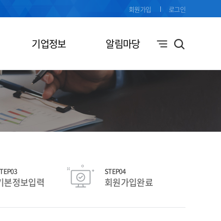
회원가입
로그인
기업정보
알림마당
TEP03
STEP04
기본정보입력
회원가입완료