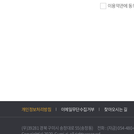
이용약관에 동
기업회원 가입>
필수항목 : 사업자
이메일, 암호화된 
선택항목 : 설립일
자동수집>
IP주소, 쿠키, 
3. 개인정보의 
구미시 기업지원 
개인정보처리방침
이메일무단수집거부
찾아오시는 길
니다.
다만, 다른 법령
(우)39281 경북 구미시 송정대로 55(송정동) 전화 : (자금) 054-480-61
불필요하게 되었을
Copyright(c) 2020. Gumi-si. all rights reserved.