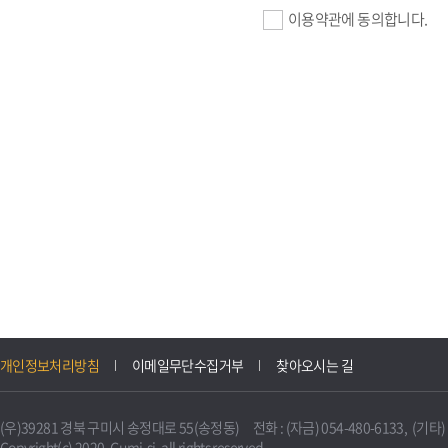
이용약관에 동의합니다.
기업회원 가입>
필수항목 : 사업자등록번호, (
이메일, 암호화된 이용자 확인값
선택항목 : 설립일, 홈페이지
자동수집>
IP주소, 쿠키, 서비스 이용기록
3. 개인정보의 보유 및 이용
구미시 기업지원 IT포털은 원
개인정보처리방침
이메일무단수집거부
찾아오시는 길
니다.
다만, 다른 법령에 따라 보존
(우)39281 경북 구미시 송정대로 55(송정동) 전화 : (자금) 054-480-6133, (기타) 0
불필요하게 되었을 때에는 지
Copyright(c) 2020. Gumi-si. all rights reserved.