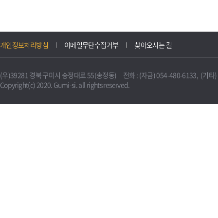
개인정보처리방침
이메일무단수집거부
찾아오시는 길
(우)39281 경북 구미시 송정대로 55(송정동) 전화 : (자금) 054-480-6133, (기타) 0
Copyright(c) 2020. Gumi-si. all rights reserved.