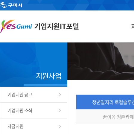
지원사업
기업지원 공고
청년일자리 로컬솔루
기업지원 소식
꿈이음 청춘카페
자금지원