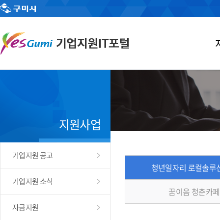
지원사업
기업지원 공고
청년일자리 로컬솔루
기업지원 소식
꿈이음 청춘카페
자금지원