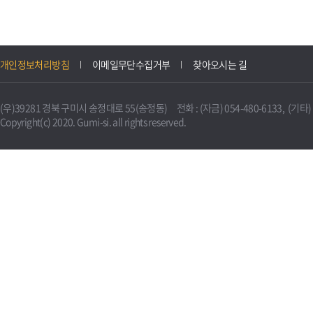
개인정보처리방침
이메일무단수집거부
찾아오시는 길
(우)39281 경북 구미시 송정대로 55(송정동) 전화 : (자금) 054-480-6133, (기타) 0
Copyright(c) 2020. Gumi-si. all rights reserved.