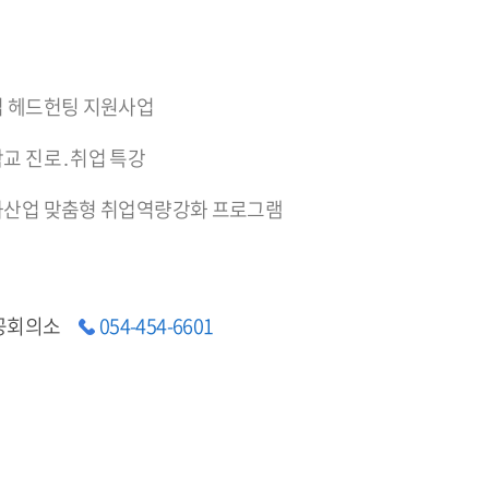
 헤드헌팅 지원사업
교 진로․취업 특강
산업 맞춤형 취업역량강화 프로그램
공회의소
054-454-6601