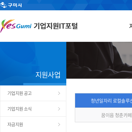
지원사업
기업지원 공고
청년일자리 로컬솔루
기업지원 소식
꿈이음 청춘카페
자금지원