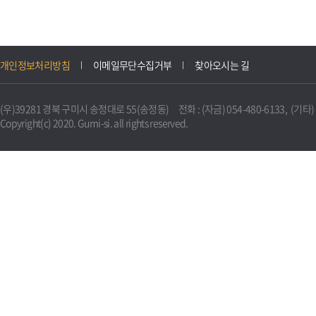
개인정보처리방침
이메일무단수집거부
찾아오시는 길
(우)39281 경북 구미시 송정대로 55(송정동) 전화 : (자금) 054-480-6133, (기타) 0
Copyright(c) 2020. Gumi-si. all rights reserved.