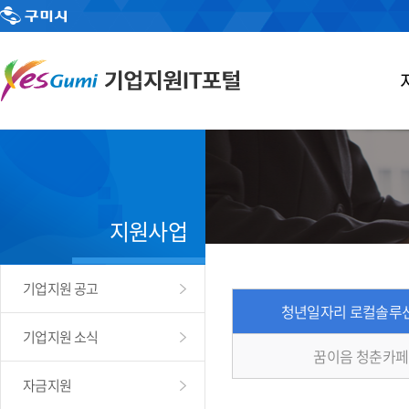
지원사업
기업지원 공고
청년일자리 로컬솔루
기업지원 소식
꿈이음 청춘카페
자금지원