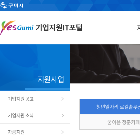
지원사업
기업지원 공고
청년일자리 로컬솔루
기업지원 소식
꿈이음 청춘카페
자금지원