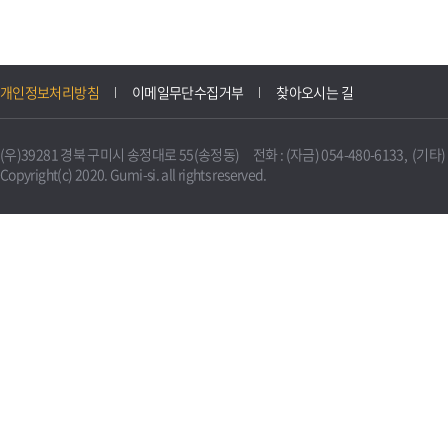
개인정보처리방침
이메일무단수집거부
찾아오시는 길
(우)39281 경북 구미시 송정대로 55(송정동) 전화 : (자금) 054-480-6133, (기타) 0
Copyright(c) 2020. Gumi-si. all rights reserved.