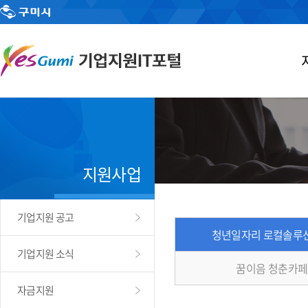
지원사업
기업지원 공고
청년일자리 로컬솔루
기업지원 소식
꿈이음 청춘카페
자금지원