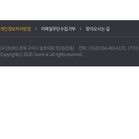
개인정보처리방침
이메일무단수집거부
찾아오시는 길
(우)39281 경북 구미시 송정대로 55(송정동) 전화 : (자금) 054-480-6133, (기타) 0
Copyright(c) 2020. Gumi-si. all rights reserved.